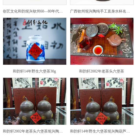
创艺文化和韵坭兴钦州60—80年代坭兴陶老壶——玉奎壶
广西钦州坭兴陶纯手工直身水杯名家陶瓷大师紫砂建水紫陶
和韵轩14年野生六堡茶30g
和韵轩2002年老茶头六堡茶
和韵轩2002年老茶头六堡茶坭兴陶葫芦茶罐
和韵轩14年野生六堡茶坭兴陶葫芦茶罐