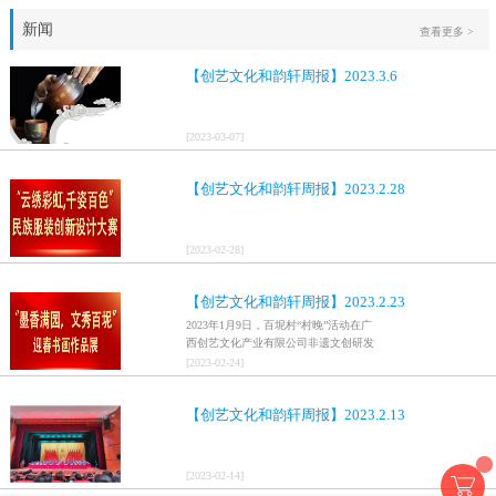
新闻
查看更多 >
【创艺文化和韵轩周报】2023.3.6
[
2023
-
03
-
07
]
【创艺文化和韵轩周报】2023.2.28
[
2023
-
02
-
28
]
【创艺文化和韵轩周报】2023.2.23
2023年1月9日，百坭村“村晚”活动在广
西创艺文化产业有限公司非遗文创研发
基地、百色市乐业县百坭壮族织布技艺
[
2023
-
02
-
24
]
传承创意基地正式开启，活动紧扣“启航
新征程，幸福中国年”主题，根据壮族乡
【创艺文化和韵轩周报】2023.2.13
村特色设计舞美，突出乡村文艺新体
验、新呈现，展示了“墨香满园，文秀百
坭”书画迎春作品展近百幅书法艺术家的
作品，传承了中华文明，弘扬了书法艺
[
2023
-
02
-
14
]
术，阐释了书法精神。（排名不分先