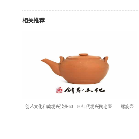
相关推荐
创艺文化和韵坭兴钦州60—80年代坭兴陶老壶——螺旋壶