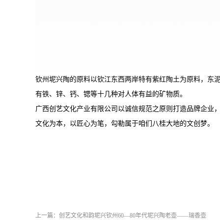
钦州坭兴陶的原料以钦江东西两岸特有紫红陶土为原料，东
有铁、锌、钙、锶等十几种对人体有益的矿物质。
广西创艺文化产业有限公司以诚信规范之原则打造品牌企业，
文化为本，以匠心为笔，勾勒属于咱们八桂大地的文创梦。
上一篇：
创艺文化和韵坭兴钦州60—80年代坭兴陶老壶——瑞香壶