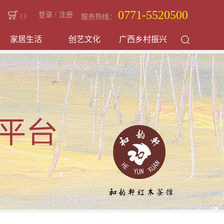
0771-5520500
登录
/
注册
(
)
服务热线：
家居生活
创艺文化
广西乡村振兴