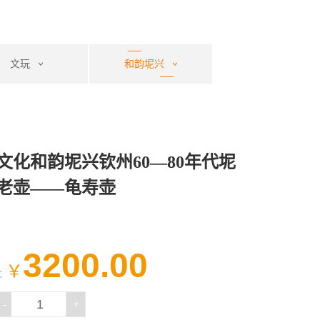
文玩
和韵坭兴
老壶
文化和韵坭兴钦州60—80年代坭
老壶——龟寿壶
3200.00
￥
：
-
+