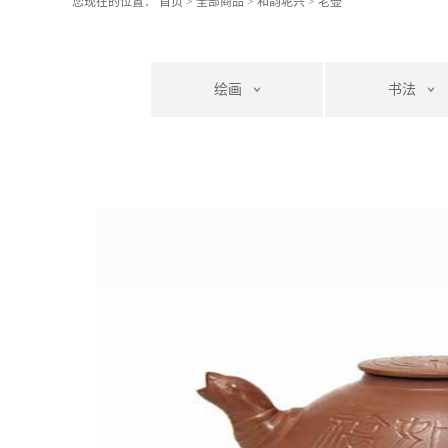
您现在的位置：
首页
>
全部商品
>
和韵坭兴
>
老壶
绘画
书法