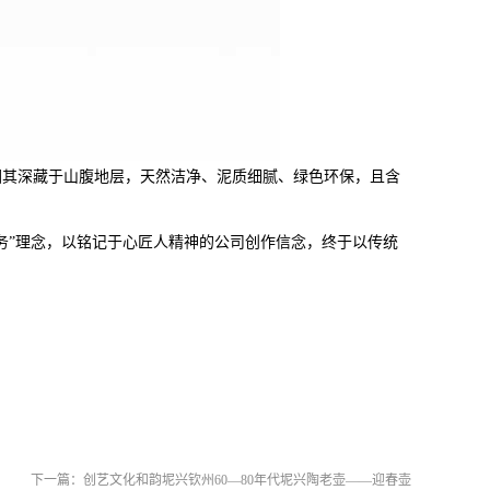
因其深藏于山腹地层，天然洁净、泥质细腻、绿色环保，且含
务”理念，以铭记于心匠人精神的公司创作信念，终于以传
统
下一篇：
创艺文化和韵坭兴钦州60—80年代坭兴陶老壶——迎春壶