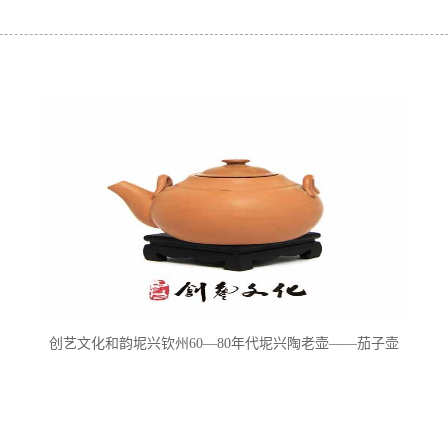
创艺文化和韵坭兴钦州60—80年代坭兴陶老壶——茄子壶