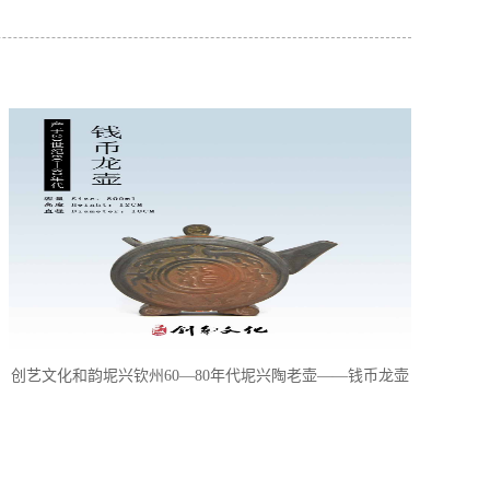
创艺文化和韵坭兴钦州60—80年代坭兴陶老壶——钱币龙壶