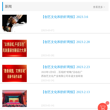
新闻
查看更多 >
【创艺文化和韵轩周报】2023.3.6
[
2023
-
03
-
07
]
【创艺文化和韵轩周报】2023.2.28
[
2023
-
02
-
28
]
【创艺文化和韵轩周报】2023.2.23
2023年1月9日，百坭村“村晚”活动在广
西创艺文化产业有限公司非遗文创研发
基地、百色市乐业县百坭壮族织布技艺
[
2023
-
02
-
24
]
传承创意基地正式开启，活动紧扣“启航
新征程，幸福中国年”主题，根据壮族乡
【创艺文化和韵轩周报】2023.2.13
村特色设计舞美，突出乡村文艺新体
验、新呈现，展示了“墨香满园，文秀百
坭”书画迎春作品展近百幅书法艺术家的
作品，传承了中华文明，弘扬了书法艺
[
2023
-
02
-
14
]
术，阐释了书法精神。（排名不分先