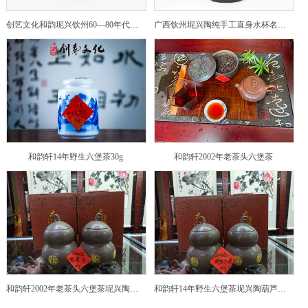
创艺文化和韵坭兴钦州60—80年代坭兴陶老壶——玉奎壶
广西钦州坭兴陶纯手工直身水杯名家陶瓷大师紫砂建水紫陶
和韵轩14年野生六堡茶30g
和韵轩2002年老茶头六堡茶
和韵轩2002年老茶头六堡茶坭兴陶葫芦茶罐
和韵轩14年野生六堡茶坭兴陶葫芦茶罐