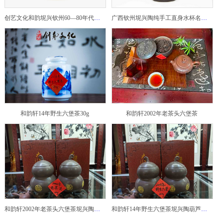
创艺文化和韵坭兴钦州60—80年代坭兴陶老壶——玉奎壶
广西钦州坭兴陶纯手工直身水杯名家陶瓷大师紫砂建水紫陶
和韵轩14年野生六堡茶30g
和韵轩2002年老茶头六堡茶
和韵轩2002年老茶头六堡茶坭兴陶葫芦茶罐
和韵轩14年野生六堡茶坭兴陶葫芦茶罐