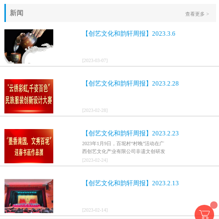
新闻
查看更多 >
【创艺文化和韵轩周报】2023.3.6
[
2023
-
03
-
07
]
【创艺文化和韵轩周报】2023.2.28
[
2023
-
02
-
28
]
【创艺文化和韵轩周报】2023.2.23
2023年1月9日，百坭村“村晚”活动在广
西创艺文化产业有限公司非遗文创研发
基地、百色市乐业县百坭壮族织布技艺
[
2023
-
02
-
24
]
传承创意基地正式开启，活动紧扣“启航
新征程，幸福中国年”主题，根据壮族乡
【创艺文化和韵轩周报】2023.2.13
村特色设计舞美，突出乡村文艺新体
验、新呈现，展示了“墨香满园，文秀百
坭”书画迎春作品展近百幅书法艺术家的
作品，传承了中华文明，弘扬了书法艺
[
2023
-
02
-
14
]
术，阐释了书法精神。（排名不分先