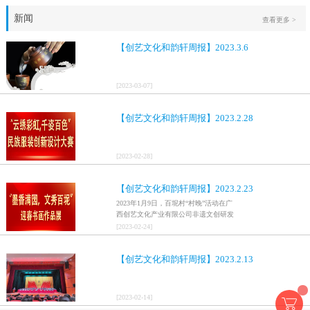
新闻
查看更多 >
【创艺文化和韵轩周报】2023.3.6
[
2023
-
03
-
07
]
【创艺文化和韵轩周报】2023.2.28
[
2023
-
02
-
28
]
【创艺文化和韵轩周报】2023.2.23
2023年1月9日，百坭村“村晚”活动在广
西创艺文化产业有限公司非遗文创研发
基地、百色市乐业县百坭壮族织布技艺
[
2023
-
02
-
24
]
传承创意基地正式开启，活动紧扣“启航
新征程，幸福中国年”主题，根据壮族乡
【创艺文化和韵轩周报】2023.2.13
村特色设计舞美，突出乡村文艺新体
验、新呈现，展示了“墨香满园，文秀百
坭”书画迎春作品展近百幅书法艺术家的
作品，传承了中华文明，弘扬了书法艺
[
2023
-
02
-
14
]
术，阐释了书法精神。（排名不分先