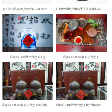
创艺文化和韵坭兴钦州60—80年代坭兴陶老壶——玉奎壶
广西钦州坭兴陶纯手工直身水杯名家陶瓷大师紫砂建水紫陶
和韵轩14年野生六堡茶30g
和韵轩2002年老茶头六堡茶
和韵轩2002年老茶头六堡茶坭兴陶葫芦茶罐
和韵轩14年野生六堡茶坭兴陶葫芦茶罐