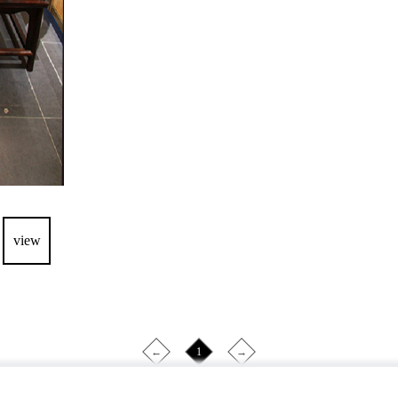
view
←
1
→