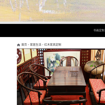
书画定制
首页
>
家居生活
>
红木家具定制