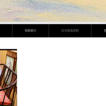
和韵坭兴
红木家具定制