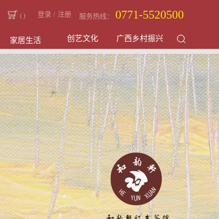
0771-5520500
登录
/
注册
(
)
服务热线：
创艺文化
广西乡村振兴
家居生活