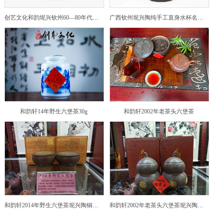
创艺文化和韵坭兴钦州60—80年代坭兴陶老壶——玉奎壶
广西钦州坭兴陶纯手工直身水杯名家陶瓷大师紫砂建水紫陶
和韵轩14年野生六堡茶30g
和韵轩2002年老茶头六堡茶
和韵轩2014年野生六堡茶坭兴陶铜鼓茶罐
和韵轩2002年老茶头六堡茶坭兴陶葫芦茶罐