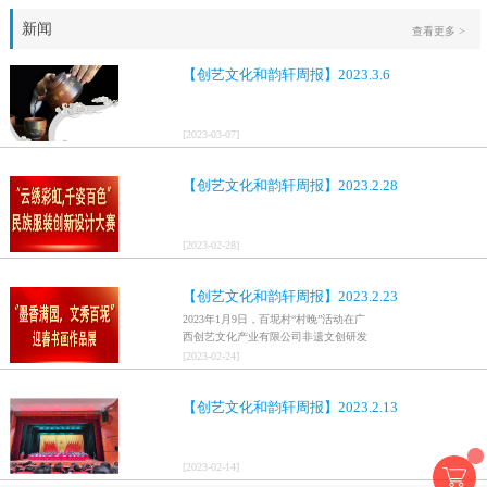
新闻
查看更多 >
【创艺文化和韵轩周报】2023.3.6
[
2023
-
03
-
07
]
【创艺文化和韵轩周报】2023.2.28
[
2023
-
02
-
28
]
【创艺文化和韵轩周报】2023.2.23
2023年1月9日，百坭村“村晚”活动在广
西创艺文化产业有限公司非遗文创研发
基地、百色市乐业县百坭壮族织布技艺
[
2023
-
02
-
24
]
传承创意基地正式开启，活动紧扣“启航
新征程，幸福中国年”主题，根据壮族乡
【创艺文化和韵轩周报】2023.2.13
村特色设计舞美，突出乡村文艺新体
验、新呈现，展示了“墨香满园，文秀百
坭”书画迎春作品展近百幅书法艺术家的
作品，传承了中华文明，弘扬了书法艺
[
2023
-
02
-
14
]
术，阐释了书法精神。（排名不分先