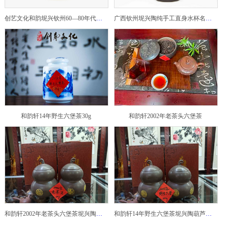
创艺文化和韵坭兴钦州60—80年代坭兴陶老壶——玉奎壶
广西钦州坭兴陶纯手工直身水杯名家陶瓷大师紫砂建水紫陶
和韵轩14年野生六堡茶30g
和韵轩2002年老茶头六堡茶
和韵轩2002年老茶头六堡茶坭兴陶葫芦茶罐
和韵轩14年野生六堡茶坭兴陶葫芦茶罐