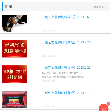
新闻
查看更多 >
【创艺文化和韵轩周报】2023.3.6
[
2023
-
03
-
07
]
【创艺文化和韵轩周报】2023.2.28
[
2023
-
02
-
28
]
【创艺文化和韵轩周报】2023.2.23
2023年1月9日，百坭村“村晚”活动在广
西创艺文化产业有限公司非遗文创研发
基地、百色市乐业县百坭壮族织布技艺
[
2023
-
02
-
24
]
传承创意基地正式开启，活动紧扣“启航
新征程，幸福中国年”主题，根据壮族乡
【创艺文化和韵轩周报】2023.2.13
村特色设计舞美，突出乡村文艺新体
验、新呈现，展示了“墨香满园，文秀百
坭”书画迎春作品展近百幅书法艺术家的
作品，传承了中华文明，弘扬了书法艺
[
2023
-
02
-
14
]
术，阐释了书法精神。（排名不分先