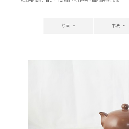
您现在的位置：
首页
>
全部商品
>
和韵坭兴
>
和韵坭兴茶壶套装
绘画
书法