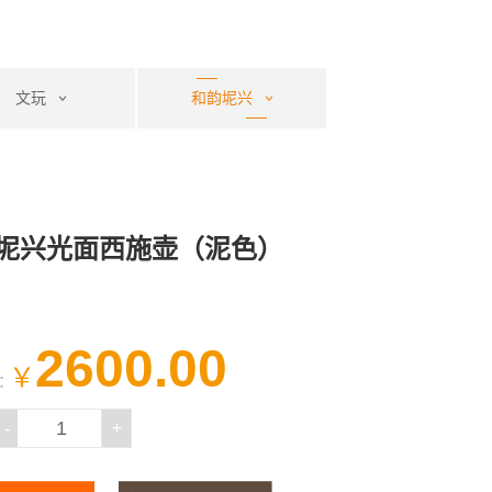
文玩
和韵坭兴
和韵坭兴茶壶套装
坭兴光面西施壶（泥色）
2600.00
￥
：
-
+