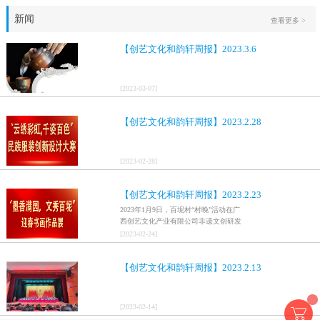
新闻
查看更多 >
【创艺文化和韵轩周报】2023.3.6
[
2023
-
03
-
07
]
【创艺文化和韵轩周报】2023.2.28
[
2023
-
02
-
28
]
【创艺文化和韵轩周报】2023.2.23
2023年1月9日，百坭村“村晚”活动在广
西创艺文化产业有限公司非遗文创研发
基地、百色市乐业县百坭壮族织布技艺
[
2023
-
02
-
24
]
传承创意基地正式开启，活动紧扣“启航
新征程，幸福中国年”主题，根据壮族乡
【创艺文化和韵轩周报】2023.2.13
村特色设计舞美，突出乡村文艺新体
验、新呈现，展示了“墨香满园，文秀百
坭”书画迎春作品展近百幅书法艺术家的
作品，传承了中华文明，弘扬了书法艺
[
2023
-
02
-
14
]
术，阐释了书法精神。（排名不分先