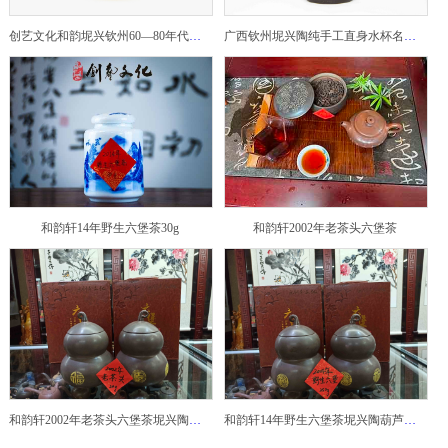
创艺文化和韵坭兴钦州60—80年代坭兴陶老壶——玉奎壶
广西钦州坭兴陶纯手工直身水杯名家陶瓷大师紫砂建水紫陶
和韵轩14年野生六堡茶30g
和韵轩2002年老茶头六堡茶
和韵轩2002年老茶头六堡茶坭兴陶葫芦茶罐
和韵轩14年野生六堡茶坭兴陶葫芦茶罐