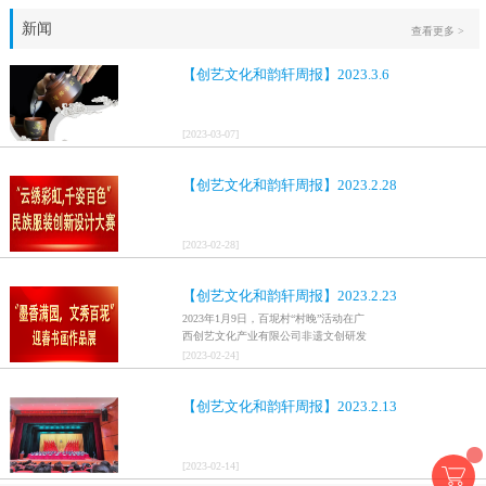
新闻
查看更多 >
【创艺文化和韵轩周报】2023.3.6
[
2023
-
03
-
07
]
【创艺文化和韵轩周报】2023.2.28
[
2023
-
02
-
28
]
【创艺文化和韵轩周报】2023.2.23
2023年1月9日，百坭村“村晚”活动在广
西创艺文化产业有限公司非遗文创研发
基地、百色市乐业县百坭壮族织布技艺
[
2023
-
02
-
24
]
传承创意基地正式开启，活动紧扣“启航
新征程，幸福中国年”主题，根据壮族乡
【创艺文化和韵轩周报】2023.2.13
村特色设计舞美，突出乡村文艺新体
验、新呈现，展示了“墨香满园，文秀百
坭”书画迎春作品展近百幅书法艺术家的
作品，传承了中华文明，弘扬了书法艺
[
2023
-
02
-
14
]
术，阐释了书法精神。（排名不分先