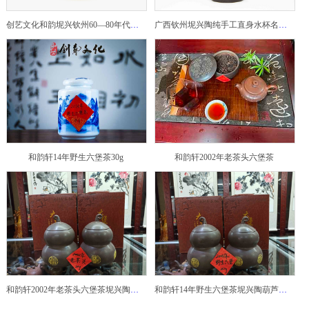
创艺文化和韵坭兴钦州60—80年代坭兴陶老壶——玉奎壶
广西钦州坭兴陶纯手工直身水杯名家陶瓷大师紫砂建水紫陶
和韵轩14年野生六堡茶30g
和韵轩2002年老茶头六堡茶
和韵轩2002年老茶头六堡茶坭兴陶葫芦茶罐
和韵轩14年野生六堡茶坭兴陶葫芦茶罐