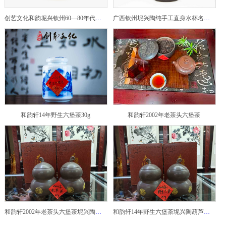
创艺文化和韵坭兴钦州60—80年代坭兴陶老壶——玉奎壶
广西钦州坭兴陶纯手工直身水杯名家陶瓷大师紫砂建水紫陶
和韵轩14年野生六堡茶30g
和韵轩2002年老茶头六堡茶
和韵轩2002年老茶头六堡茶坭兴陶葫芦茶罐
和韵轩14年野生六堡茶坭兴陶葫芦茶罐