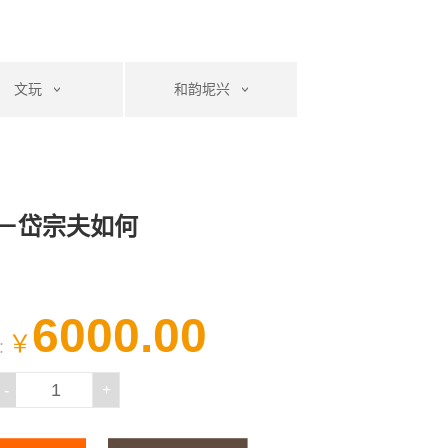
文玩
和韵坭兴
－岱宗夫如何
6000.00
￥
：
-
+