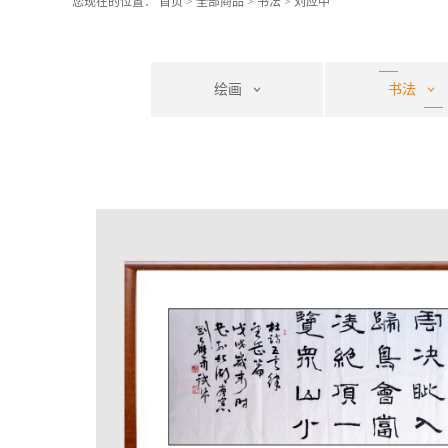
您现在的位置：
首页
>
全部商品
>
书法
>
刘应中
绘画
书法
刘应中