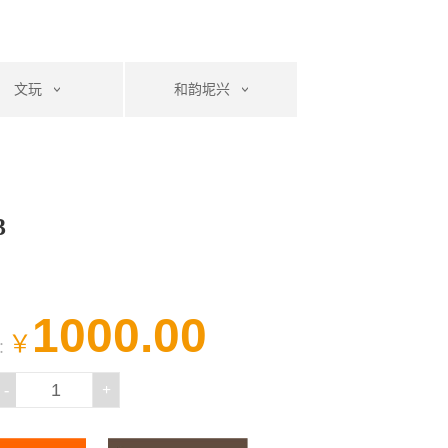
文玩
和韵坭兴
3
1000.00
￥
：
-
+