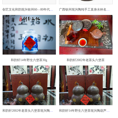
创艺文化和韵坭兴钦州60—80年代坭兴陶老壶——玉奎壶
广西钦州坭兴陶纯手工直身水杯名家陶瓷大师紫砂建水紫陶
和韵轩14年野生六堡茶30g
和韵轩2002年老茶头六堡茶
和韵轩2002年老茶头六堡茶坭兴陶葫芦茶罐
和韵轩14年野生六堡茶坭兴陶葫芦茶罐