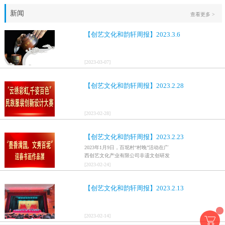
新闻
查看更多 >
【创艺文化和韵轩周报】2023.3.6
[
2023
-
03
-
07
]
【创艺文化和韵轩周报】2023.2.28
[
2023
-
02
-
28
]
【创艺文化和韵轩周报】2023.2.23
2023年1月9日，百坭村“村晚”活动在广
西创艺文化产业有限公司非遗文创研发
基地、百色市乐业县百坭壮族织布技艺
[
2023
-
02
-
24
]
传承创意基地正式开启，活动紧扣“启航
新征程，幸福中国年”主题，根据壮族乡
【创艺文化和韵轩周报】2023.2.13
村特色设计舞美，突出乡村文艺新体
验、新呈现，展示了“墨香满园，文秀百
坭”书画迎春作品展近百幅书法艺术家的
作品，传承了中华文明，弘扬了书法艺
[
2023
-
02
-
14
]
术，阐释了书法精神。（排名不分先