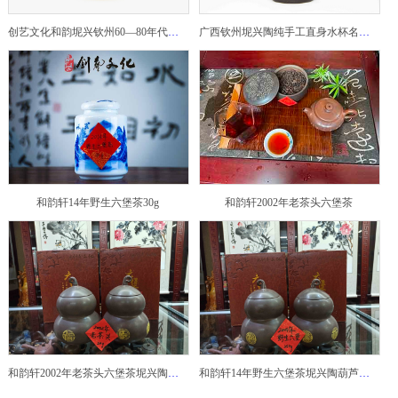
创艺文化和韵坭兴钦州60—80年代坭兴陶老壶——玉奎壶
广西钦州坭兴陶纯手工直身水杯名家陶瓷大师紫砂建水紫陶
和韵轩14年野生六堡茶30g
和韵轩2002年老茶头六堡茶
和韵轩2002年老茶头六堡茶坭兴陶葫芦茶罐
和韵轩14年野生六堡茶坭兴陶葫芦茶罐