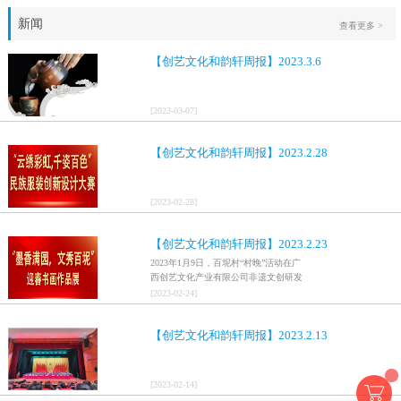
新闻
查看更多 >
【创艺文化和韵轩周报】2023.3.6
[
2023
-
03
-
07
]
【创艺文化和韵轩周报】2023.2.28
[
2023
-
02
-
28
]
【创艺文化和韵轩周报】2023.2.23
2023年1月9日，百坭村“村晚”活动在广
西创艺文化产业有限公司非遗文创研发
基地、百色市乐业县百坭壮族织布技艺
[
2023
-
02
-
24
]
传承创意基地正式开启，活动紧扣“启航
新征程，幸福中国年”主题，根据壮族乡
【创艺文化和韵轩周报】2023.2.13
村特色设计舞美，突出乡村文艺新体
验、新呈现，展示了“墨香满园，文秀百
坭”书画迎春作品展近百幅书法艺术家的
作品，传承了中华文明，弘扬了书法艺
[
2023
-
02
-
14
]
术，阐释了书法精神。（排名不分先