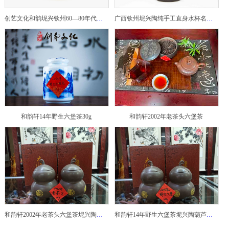
创艺文化和韵坭兴钦州60—80年代坭兴陶老壶——玉奎壶
广西钦州坭兴陶纯手工直身水杯名家陶瓷大师紫砂建水紫陶
和韵轩14年野生六堡茶30g
和韵轩2002年老茶头六堡茶
和韵轩2002年老茶头六堡茶坭兴陶葫芦茶罐
和韵轩14年野生六堡茶坭兴陶葫芦茶罐