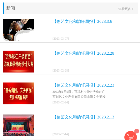
新闻
查看更多 >
【创艺文化和韵轩周报】2023.3.6
[
2023
-
03
-
07
]
【创艺文化和韵轩周报】2023.2.28
[
2023
-
02
-
28
]
【创艺文化和韵轩周报】2023.2.23
2023年1月9日，百坭村“村晚”活动在广
西创艺文化产业有限公司非遗文创研发
基地、百色市乐业县百坭壮族织布技艺
[
2023
-
02
-
24
]
传承创意基地正式开启，活动紧扣“启航
新征程，幸福中国年”主题，根据壮族乡
【创艺文化和韵轩周报】2023.2.13
村特色设计舞美，突出乡村文艺新体
验、新呈现，展示了“墨香满园，文秀百
坭”书画迎春作品展近百幅书法艺术家的
作品，传承了中华文明，弘扬了书法艺
[
2023
-
02
-
14
]
术，阐释了书法精神。（排名不分先