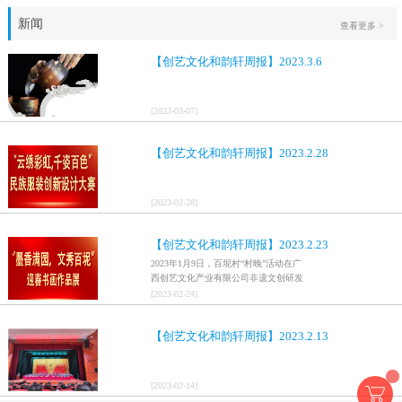
新闻
查看更多 >
【创艺文化和韵轩周报】2023.3.6
[
2023
-
03
-
07
]
【创艺文化和韵轩周报】2023.2.28
[
2023
-
02
-
28
]
【创艺文化和韵轩周报】2023.2.23
2023年1月9日，百坭村“村晚”活动在广
西创艺文化产业有限公司非遗文创研发
基地、百色市乐业县百坭壮族织布技艺
[
2023
-
02
-
24
]
传承创意基地正式开启，活动紧扣“启航
新征程，幸福中国年”主题，根据壮族乡
【创艺文化和韵轩周报】2023.2.13
村特色设计舞美，突出乡村文艺新体
验、新呈现，展示了“墨香满园，文秀百
坭”书画迎春作品展近百幅书法艺术家的
作品，传承了中华文明，弘扬了书法艺
[
2023
-
02
-
14
]
术，阐释了书法精神。（排名不分先