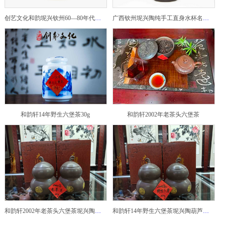
创艺文化和韵坭兴钦州60—80年代坭兴陶老壶——玉奎壶
广西钦州坭兴陶纯手工直身水杯名家陶瓷大师紫砂建水紫陶
和韵轩14年野生六堡茶30g
和韵轩2002年老茶头六堡茶
和韵轩2002年老茶头六堡茶坭兴陶葫芦茶罐
和韵轩14年野生六堡茶坭兴陶葫芦茶罐