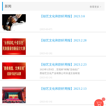
新闻
查看更多 >
【创艺文化和韵轩周报】2023.3.6
[
2023
-
03
-
07
]
【创艺文化和韵轩周报】2023.2.28
[
2023
-
02
-
28
]
【创艺文化和韵轩周报】2023.2.23
2023年1月9日，百坭村“村晚”活动在广
西创艺文化产业有限公司非遗文创研发
基地、百色市乐业县百坭壮族织布技艺
[
2023
-
02
-
24
]
传承创意基地正式开启，活动紧扣“启航
新征程，幸福中国年”主题，根据壮族乡
【创艺文化和韵轩周报】2023.2.13
村特色设计舞美，突出乡村文艺新体
验、新呈现，展示了“墨香满园，文秀百
坭”书画迎春作品展近百幅书法艺术家的
作品，传承了中华文明，弘扬了书法艺
[
2023
-
02
-
14
]
术，阐释了书法精神。（排名不分先