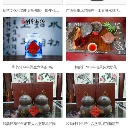
创艺文化和韵坭兴钦州60—80年代坭兴陶老壶——玉奎壶
广西钦州坭兴陶纯手工直身水杯名家陶瓷大师紫砂建水紫陶
和韵轩14年野生六堡茶30g
和韵轩2002年老茶头六堡茶
和韵轩2002年老茶头六堡茶坭兴陶葫芦茶罐
和韵轩14年野生六堡茶坭兴陶葫芦茶罐