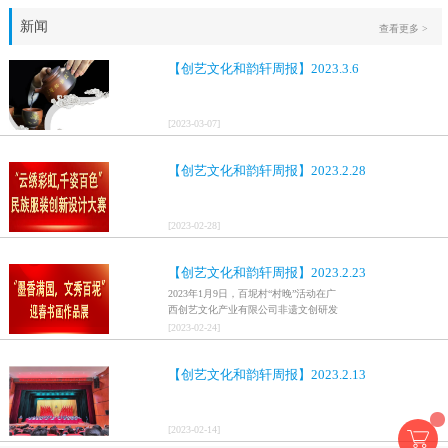
新闻
查看更多 >
【创艺文化和韵轩周报】2023.3.6
[
2023
-
03
-
07
]
【创艺文化和韵轩周报】2023.2.28
[
2023
-
02
-
28
]
【创艺文化和韵轩周报】2023.2.23
2023年1月9日，百坭村“村晚”活动在广
西创艺文化产业有限公司非遗文创研发
基地、百色市乐业县百坭壮族织布技艺
[
2023
-
02
-
24
]
传承创意基地正式开启，活动紧扣“启航
新征程，幸福中国年”主题，根据壮族乡
【创艺文化和韵轩周报】2023.2.13
村特色设计舞美，突出乡村文艺新体
验、新呈现，展示了“墨香满园，文秀百
坭”书画迎春作品展近百幅书法艺术家的
作品，传承了中华文明，弘扬了书法艺
[
2023
-
02
-
14
]
术，阐释了书法精神。（排名不分先